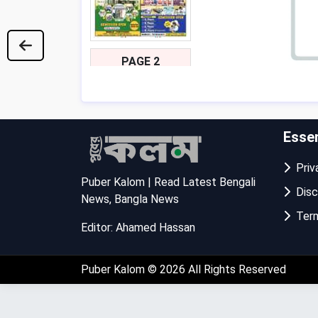
PAGE 2
Essen
Priva
Puber Kalom | Read Latest Bengali
Disc
News, Bangla News
Term
Editor: Ahamed Hassan
PAGE 3
Puber Kalom
© 2026 All Rights Reserved