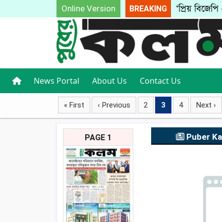
‘প্রিয় বিজেপি
Online Version
BREAKING
News Portal
About Us
Contact Us
« First
‹ Previous
2
3
4
Next ›
Puber K
PAGE 1