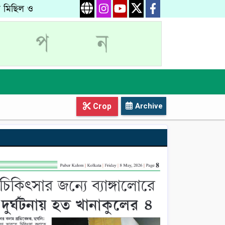
ু মিছিল ও
Crop