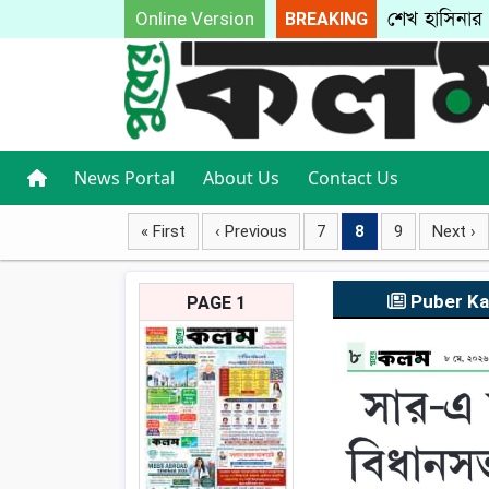
শেখ হাসিনার 
Online Version
BREAKING
ধরপাকড়
News Portal
About Us
Contact Us
« First
‹ Previous
7
8
9
Next ›
Puber K
PAGE 1